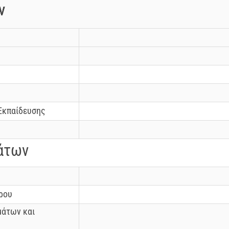
ν
Εκπαίδευσης
άτων
ρου
μάτων και