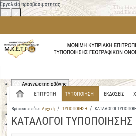
Εργαλεία προσβασιμότητας
Αλλαγή χρωμάτων
Μονόχρωμο
Χαμηλή αντίθεση
Ψηλή αντίθεση
Σήμανση συνδέσμων
Αναζήτηση...
Επισήμανση τίτλων
Αναγνώστης οθόνης
Περισσότερα
ΕΠΙΤΡΟΠΗ
ΤΥΠΟΠΟΙΗΣΗ
ΕΚΔΟΣΕΙΣ
Χ
Κλιμάκωση περιεχομένου
100
%
Βρίσκεστε εδώ:
Αρχική
ΤΥΠΟΠΟΙΗΣΗ
ΚΑΤΑΛΟΓΟΙ ΤΥΠΟΠΟΙ
Διάστημα γραμμής
100
%
ΚΑΤΑΛΟΓΟΙ ΤΥΠΟΠΟΙΗΣΗΣ
Απόσταση γραμμάτων
100
%