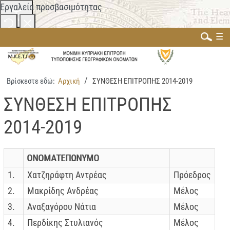
Εργαλεία προσβασιμότητας
☰
Αλλαγή χρωμάτων
Μονόχρωμο
Χαμηλή αντίθεση
Βρίσκεστε εδώ:
Αρχική
ΣΥΝΘΕΣΗ ΕΠΙΤΡΟΠΗΣ 2014-2019
Ψηλή αντίθεση
Αναζήτηση...
ΣΥΝΘΕΣΗ ΕΠΙΤΡΟΠΗΣ
Σήμανση συνδέσμων
2014-2019
Επισήμανση τίτλων
Αναγνώστης οθόνης
ΟΝΟΜΑΤΕΠΩΝΥΜΟ
Περισσότερα
1.
Χατζηράφτη Αντρέας
Πρόεδρος
Κλιμάκωση περιεχομένου
100
%
2.
Μακρίδης Ανδρέας
Μέλος
Διάστημα γραμμής
100
%
3.
Αναξαγόρου Νάτια
Μέλος
Απόσταση γραμμάτων
100
%
4.
Περδίκης Στυλιανός
Μέλος